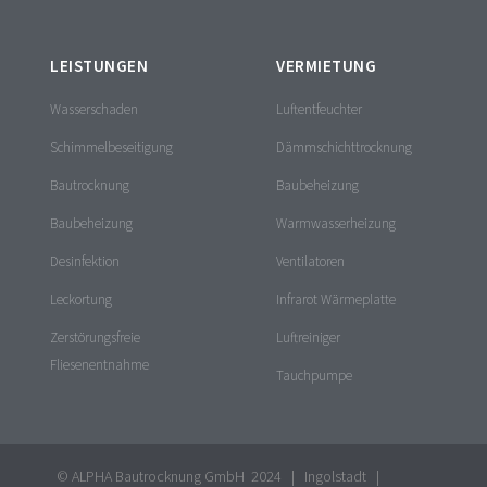
LEISTUNGEN
VERMIETUNG
Wasserschaden
Luftentfeuchter
Schimmelbeseitigung
Dämmschichttrocknung
Bautrocknung
Baubeheizung
Baubeheizung
Warmwasserheizung
Desinfektion
Ventilatoren
Leckortung
Infrarot Wärmeplatte
Zerstörungsfreie
Luftreiniger
Fliesenentnahme
Tauchpumpe
© ALPHA Bautrocknung GmbH 2024 | Ingolstadt |