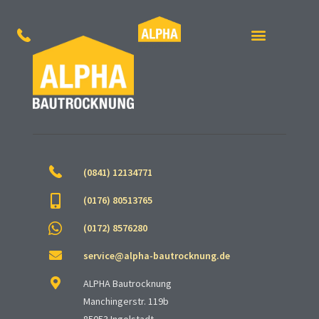
(0841) 12134771
(0176) 80513765
(0172) 8576280
service@alpha-bautrocknung.de
ALPHA Bautrocknung
Manchingerstr. 119b
85053 Ingolstadt