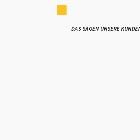
DAS SAGEN UNSERE KUNDE
„Unsere Liegenschaften sind seit 2015 mit
Team von ALPHA in besten Händen.
Schadenabwicklung, Kommunikation u
Arbeitsweise lassen keine Wünsche offen.
Roland Muck
Geschäftsführer K&M Hausverwaltung