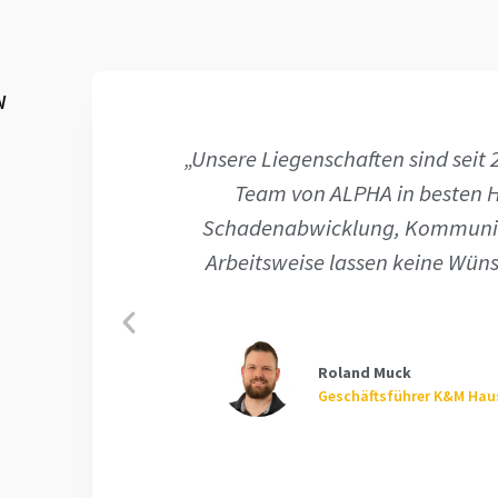
N
 dem
„Da für uns als Hausverwaltung 
ungemein zeitraubend waren, si
nd
dass wir bereits seit 2016 m
“
Bautrocknung zusammen arbe
Schadenabwicklung und Komm
erfolgt mit festen Ansprechpart
Arbeiten werden aus einer Hand d
Andreas Wittmann