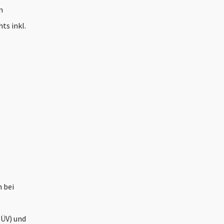
n
ts inkl.
 bei
TÜV) und