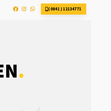
( 0841 ) 12134771
EN
.